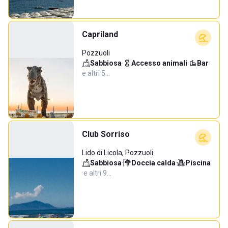
Capriland
Pozzuoli
Sabbiosa
·
Accesso animali
·
Bar
·
e altri 5…
Club Sorriso
Lido di Licola, Pozzuoli
Sabbiosa
·
Doccia calda
·
Piscina
·
e altri 9…