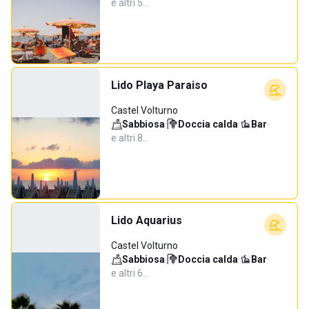
e altri 5…
Lido Playa Paraiso
Castel Volturno
Sabbiosa
·
Doccia calda
·
Bar
·
e altri 8…
Lido Aquarius
Castel Volturno
Sabbiosa
·
Doccia calda
·
Bar
·
e altri 6…