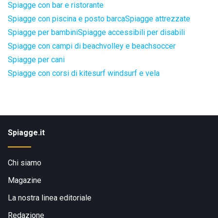
Spiagge con bar e ristorante
Spiagge con piscina e posto barca
Spiagge attrezzate
Spiagge per bambini
Spiagge accessibili per disabili
Spiagge con campi di beachvolley e beachsoccer
Spiagge per cani
Spiagge con corsi di kitesurf windsurf e vela
Spiagge.it
Chi siamo
Magazine
La nostra linea editoriale
Redazione