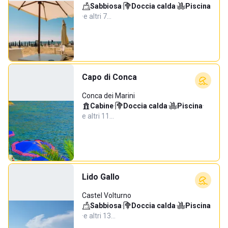
Sabbiosa
·
Doccia calda
·
Piscina
·
e altri 7…
Capo di Conca
Conca dei Marini
Cabine
·
Doccia calda
·
Piscina
·
e altri 11…
Lido Gallo
Castel Volturno
Sabbiosa
·
Doccia calda
·
Piscina
·
e altri 13…