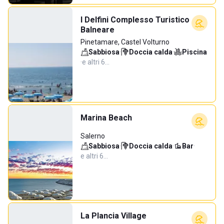
I Delfini Complesso Turistico
Balneare
Pinetamare, Castel Volturno
Sabbiosa
·
Doccia calda
·
Piscina
·
e altri 6…
Marina Beach
Salerno
Sabbiosa
·
Doccia calda
·
Bar
·
e altri 6…
La Plancia Village