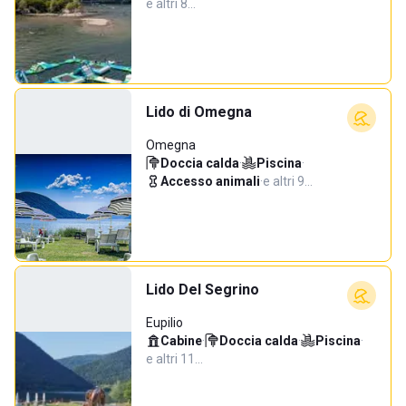
e altri 8…
Lido di Omegna
Omegna
Doccia calda
·
Piscina
·
Accesso animali
·
e altri 9…
Lido Del Segrino
Eupilio
Cabine
·
Doccia calda
·
Piscina
·
e altri 11…