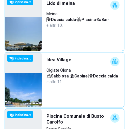
Lido di meina
Meina
Doccia calda
·
Piscina
·
Bar
·
e altri 10…
Idea Village
Olgiate Olona
Sabbiosa
·
Cabine
·
Doccia calda
·
e altri 11…
Piscina Comunale di Busto
Garolfo