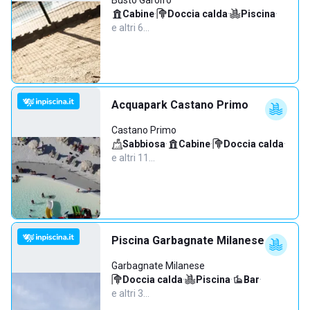
Busto Garolfo
Cabine
·
Doccia calda
·
Piscina
·
e altri 6…
Acquapark Castano Primo
Castano Primo
Sabbiosa
·
Cabine
·
Doccia calda
·
e altri 11…
Piscina Garbagnate Milanese
Garbagnate Milanese
Doccia calda
·
Piscina
·
Bar
·
e altri 3…