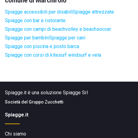
comune di Marchirolo
Spiagge accessibili per disabili
Spiagge attrezzate
Spiagge con bar e ristorante
Spiagge con campi di beachvolley e beachsoccer
Spiagge per bambini
Spiagge per cani
Spiagge con piscina e posto barca
Spiagge con corsi di kitesurf windsurf e vela
Spiagge.it è una soluzione Spiagge Srl
Società del
Gruppo Zucchetti
Spiagge.it
Chi siamo