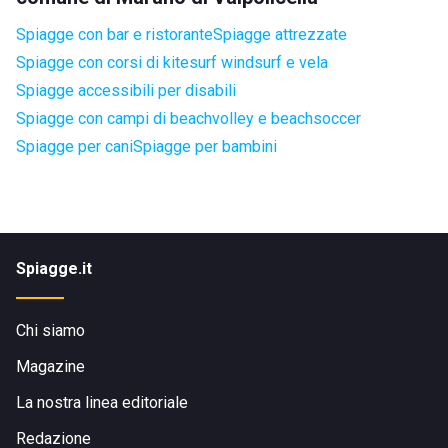
Spiagge con bar e ristorante
Spiagge attrezzate
Spiagge con corsi di kitesurf windsurf e vela
Spiagge accessibili per disabili
Spiagge con campi di beachvolley e beachsoccer
Spiagge per cani
Spiagge per bambini
Spiagge.it
Chi siamo
Magazine
La nostra linea editoriale
Redazione