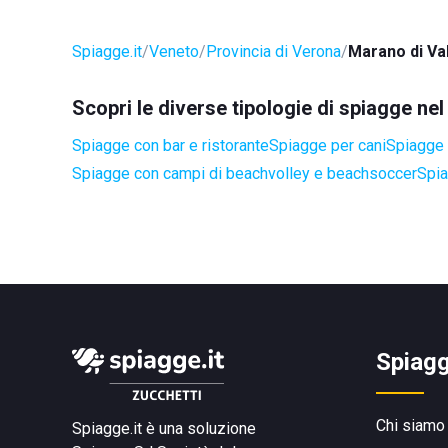
Spiagge.it
Veneto
Provincia di Verona
Marano di Val
Scopri le diverse tipologie di spiagge ne
Spiagge con bar e ristorante
Spiagge per cani
Spiagge a
Spiagge con campi di beachvolley e beachsoccer
Spia
Spiagg
Chi siamo
Spiagge.it è una soluzione