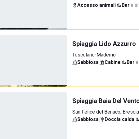
Accesso animali
·
Bar
·
e al
Spiaggia Lido Azzurro
Toscolano-Maderno
Sabbiosa
·
Cabine
·
Bar
·
e
Spiaggia Baia Del Vent
San Felice del Benaco, Brescia
Sabbiosa
·
Doccia calda
·