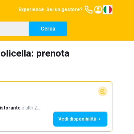
Experience
Sei un gestore?
Cerca
olicella: prenota
istorante
·
e altri 2…
Vedi disponibilità