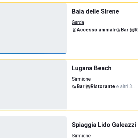
Baia delle Sirene
Garda
Accesso animali
·
Bar
·
R
Lugana Beach
Sirmione
Bar
·
Ristorante
·
e altri 3…
Spiaggia Lido Galeazzi
Sirmione