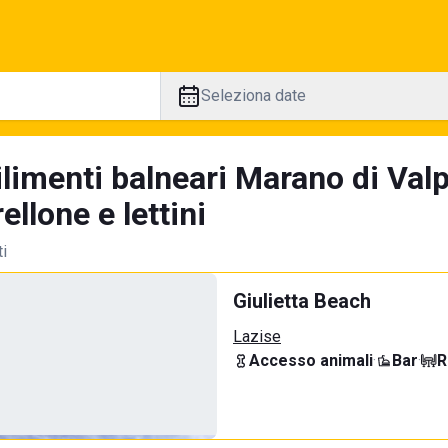
Seleziona date
limenti balneari Marano di Valp
llone e lettini
ti
Giulietta Beach
Lazise
Accesso animali
·
Bar
·
R