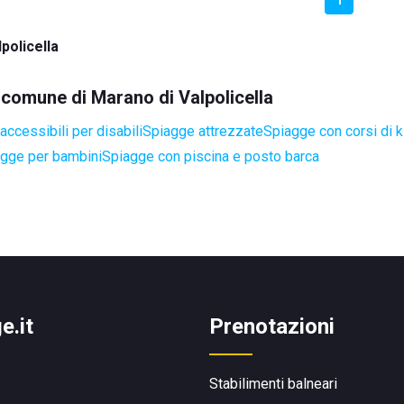
policella
l comune di Marano di Valpolicella
ccessibili per disabili
Spiagge attrezzate
Spiagge con corsi di k
gge per bambini
Spiagge con piscina e posto barca
e.it
Prenotazioni
Stabilimenti balneari