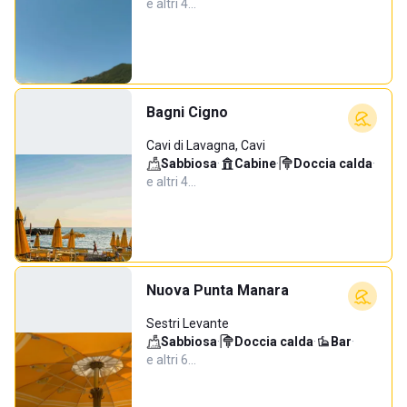
e altri 4…
Bagni Cigno
Cavi di Lavagna, Cavi
Sabbiosa
·
Cabine
·
Doccia calda
·
e altri 4…
Nuova Punta Manara
Sestri Levante
Sabbiosa
·
Doccia calda
·
Bar
·
e altri 6…