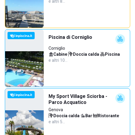
e altri 8…
Piscina di Corniglio
Corniglio
Cabine
·
Doccia calda
·
Piscina
·
e altri 10…
My Sport Village Sciorba -
Parco Acquatico
Genova
Doccia calda
·
Bar
·
Ristorante
·
e altri 5…