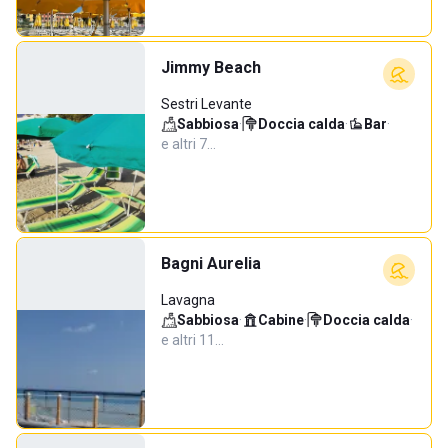
Jimmy Beach
Sestri Levante
Sabbiosa
·
Doccia calda
·
Bar
·
e altri 7…
Bagni Aurelia
Lavagna
Sabbiosa
·
Cabine
·
Doccia calda
·
e altri 11…