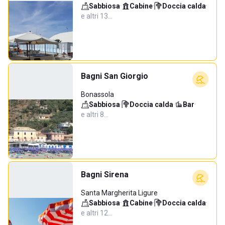
Sabbiosa
·
Cabine
·
Doccia calda
·
e altri 13…
Bagni San Giorgio
Bonassola
Sabbiosa
·
Doccia calda
·
Bar
·
e altri 8…
Bagni Sirena
Santa Margherita Ligure
Sabbiosa
·
Cabine
·
Doccia calda
·
e altri 12…