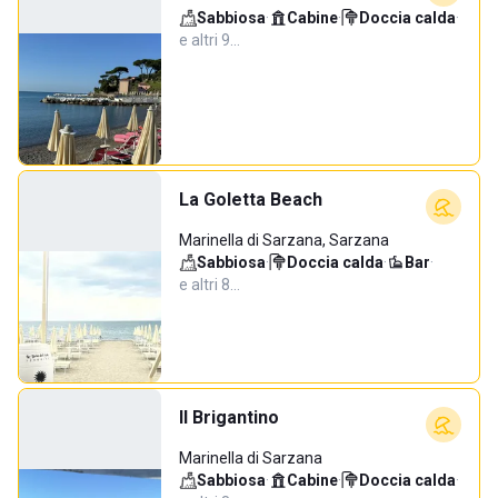
Sabbiosa
·
Cabine
·
Doccia calda
·
e altri 9…
La Goletta Beach
Marinella di Sarzana, Sarzana
Sabbiosa
·
Doccia calda
·
Bar
·
e altri 8…
Il Brigantino
Marinella di Sarzana
Sabbiosa
·
Cabine
·
Doccia calda
·