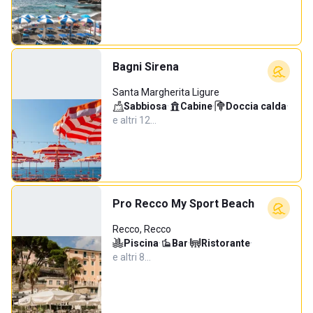
Bagni Sirena
Santa Margherita Ligure
Sabbiosa
·
Cabine
·
Doccia calda
·
e altri 12…
Pro Recco My Sport Beach
Recco, Recco
Piscina
·
Bar
·
Ristorante
·
e altri 8…