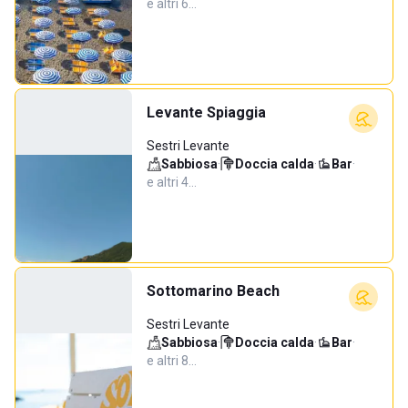
e altri 6…
Levante Spiaggia
Sestri Levante
Sabbiosa
·
Doccia calda
·
Bar
·
e altri 4…
Sottomarino Beach
Sestri Levante
Sabbiosa
·
Doccia calda
·
Bar
·
e altri 8…