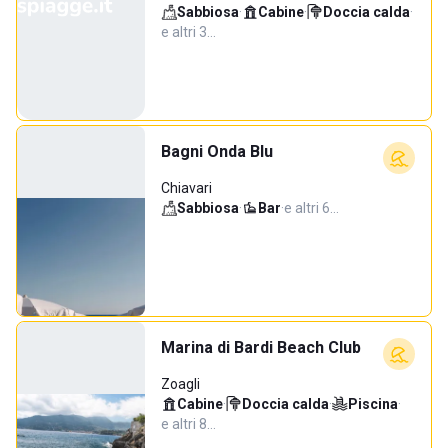
Sabbiosa
·
Cabine
·
Doccia calda
·
e altri 3…
Bagni Onda Blu
Chiavari
Sabbiosa
·
Bar
·
e altri 6…
Marina di Bardi Beach Club
Zoagli
Cabine
·
Doccia calda
·
Piscina
·
e altri 8…