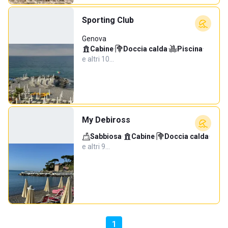
Sporting Club
Genova
Cabine
·
Doccia calda
·
Piscina
·
e altri 10…
My Debiross
Sabbiosa
·
Cabine
·
Doccia calda
·
e altri 9…
1