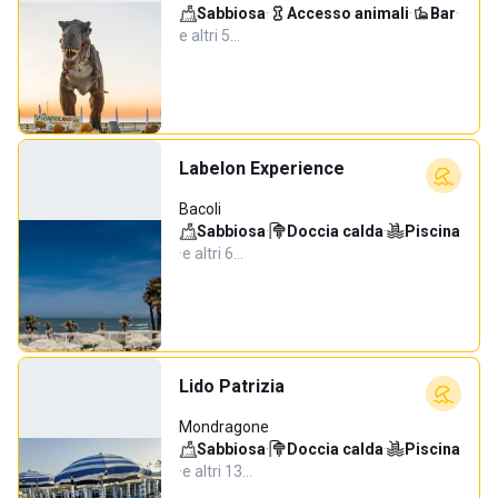
Sabbiosa
·
Accesso animali
·
Bar
·
e altri 5…
Labelon Experience
Bacoli
Sabbiosa
·
Doccia calda
·
Piscina
·
e altri 6…
Lido Patrizia
Mondragone
Sabbiosa
·
Doccia calda
·
Piscina
·
e altri 13…