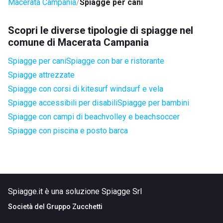
Macerata Campania
Spiagge per cani
Scopri le diverse tipologie di spiagge nel
comune di Macerata Campania
Spiagge per cani
Spiagge con bar e ristorante
Spiagge attrezzate
Spiagge con corsi di kitesurf windsurf e vela
Spiagge accessibili per disabili
Spiagge per bambini
Spiagge con campi di beachvolley e beachsoccer
Spiagge con piscina e posto barca
Spiagge.it è una soluzione Spiagge Srl
Società del
Gruppo Zucchetti