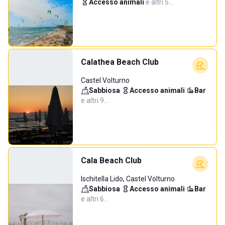
Accesso animali
·
e altri 5…
Calathea Beach Club
Castel Volturno
Sabbiosa
·
Accesso animali
·
Bar
·
e altri 9…
Cala Beach Club
Ischitella Lido, Castel Volturno
Sabbiosa
·
Accesso animali
·
Bar
·
e altri 6…