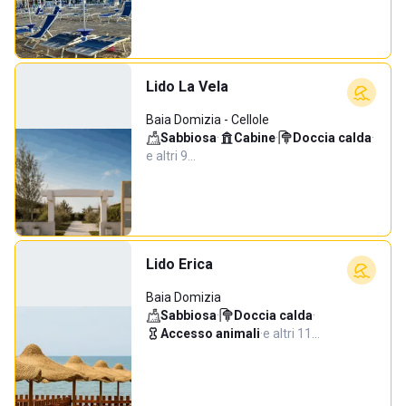
Lido La Vela
Baia Domizia - Cellole
Sabbiosa
·
Cabine
·
Doccia calda
·
e altri 9…
Lido Erica
Baia Domizia
Sabbiosa
·
Doccia calda
·
Accesso animali
·
e altri 11…