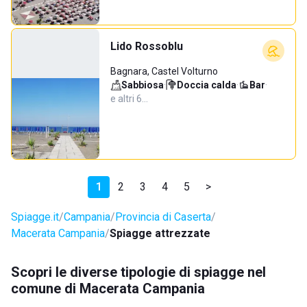
Lido Rossoblu
Bagnara, Castel Volturno
Sabbiosa
·
Doccia calda
·
Bar
·
e altri 6…
1
2
3
4
5
>
Spiagge.it
Campania
Provincia di Caserta
Macerata Campania
Spiagge attrezzate
Scopri le diverse tipologie di spiagge nel
comune di Macerata Campania