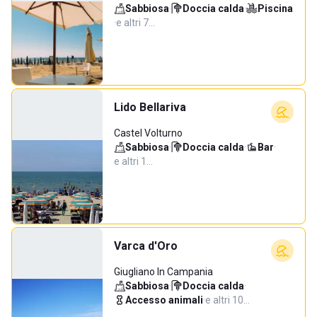
Sabbiosa
·
Doccia calda
·
Piscina
·
e altri 7…
Lido Bellariva
Castel Volturno
Sabbiosa
·
Doccia calda
·
Bar
·
e altri 1…
Varca d'Oro
Giugliano In Campania
Sabbiosa
·
Doccia calda
·
Accesso animali
·
e altri 10…