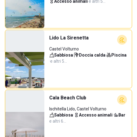
Accesso animali
·
e altri 5…
Lido La Sirenetta
Castel Volturno
Sabbiosa
·
Doccia calda
·
Piscina
·
e altri 5…
Cala Beach Club
Ischitella Lido, Castel Volturno
Sabbiosa
·
Accesso animali
·
Bar
·
e altri 6…