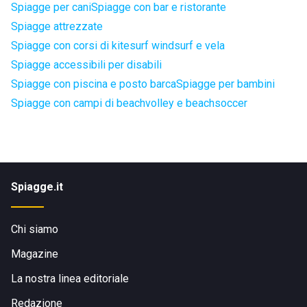
Spiagge per cani
Spiagge con bar e ristorante
Spiagge attrezzate
Spiagge con corsi di kitesurf windsurf e vela
Spiagge accessibili per disabili
Spiagge con piscina e posto barca
Spiagge per bambini
Spiagge con campi di beachvolley e beachsoccer
Spiagge.it
Chi siamo
Magazine
La nostra linea editoriale
Redazione