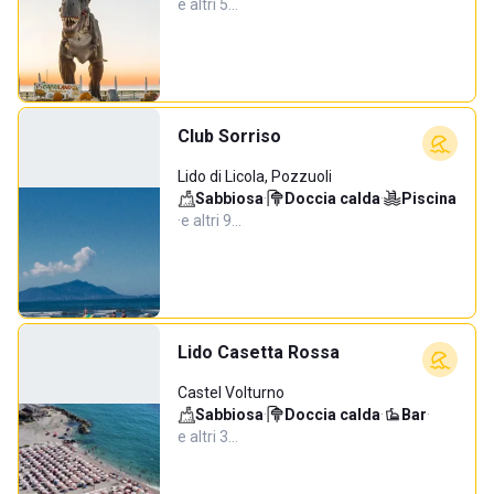
e altri 5…
Club Sorriso
Lido di Licola, Pozzuoli
Sabbiosa
·
Doccia calda
·
Piscina
·
e altri 9…
Lido Casetta Rossa
Castel Volturno
Sabbiosa
·
Doccia calda
·
Bar
·
e altri 3…