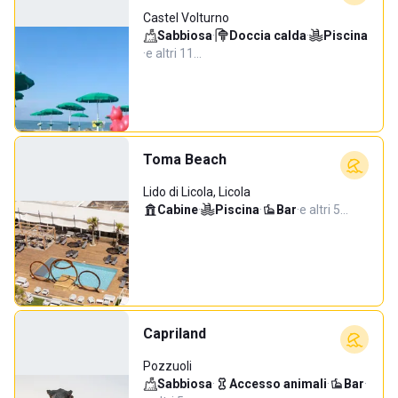
Castel Volturno
Sabbiosa
·
Doccia calda
·
Piscina
·
e altri 11…
Toma Beach
Lido di Licola, Licola
Cabine
·
Piscina
·
Bar
·
e altri 5…
Capriland
Pozzuoli
Sabbiosa
·
Accesso animali
·
Bar
·