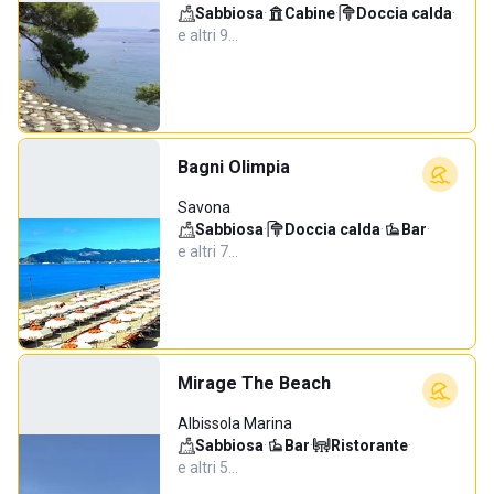
Sabbiosa
·
Cabine
·
Doccia calda
·
e altri 9…
Bagni Olimpia
Savona
Sabbiosa
·
Doccia calda
·
Bar
·
e altri 7…
Mirage The Beach
Albissola Marina
Sabbiosa
·
Bar
·
Ristorante
·
e altri 5…