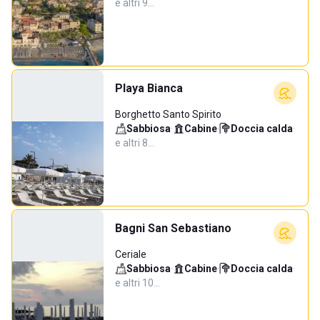
e altri 9…
Playa Bianca
Borghetto Santo Spirito
Sabbiosa
·
Cabine
·
Doccia calda
·
e altri 8…
Bagni San Sebastiano
Ceriale
Sabbiosa
·
Cabine
·
Doccia calda
·
e altri 10…