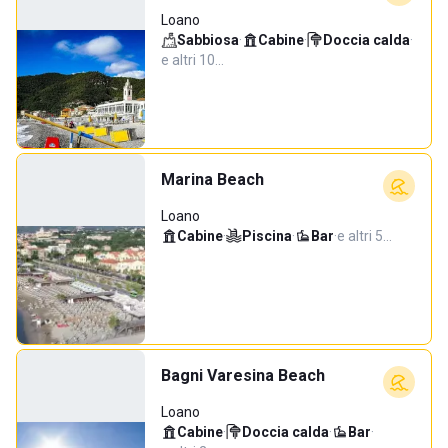
Loano
Sabbiosa
·
Cabine
·
Doccia calda
·
e altri 10…
Marina Beach
Loano
Cabine
·
Piscina
·
Bar
·
e altri 5…
Bagni Varesina Beach
Loano
Cabine
·
Doccia calda
·
Bar
·