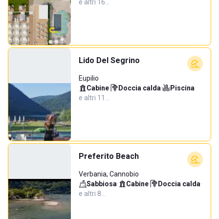
e altri 16…
Lido Del Segrino
Eupilio
Cabine
·
Doccia calda
·
Piscina
·
e altri 11…
Preferito Beach
Verbania, Cannobio
Sabbiosa
·
Cabine
·
Doccia calda
·
e altri 8…