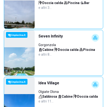
Doccia calda
·
Piscina
·
Bar
·
e altri 3…
Seven Infinity
Gorgonzola
Cabine
·
Doccia calda
·
Piscina
·
e altri 8…
Idea Village
Olgiate Olona
Sabbiosa
·
Cabine
·
Doccia calda
·
e altri 11…