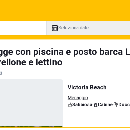
Seleziona date
gge con piscina e posto barca L
llone e lettino
ti
Victoria Beach
Menaggio
Sabbiosa
·
Cabine
·
Docci