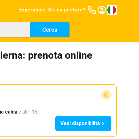
Experience
Sei un gestore?
Cerca
ierna: prenota online
a calda
·
e altri 16…
Vedi disponibilità