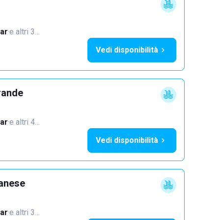
ar
·
e altri 3…
Vedi disponibilità
rande
ar
·
e altri 4…
Vedi disponibilità
lanese
ar
·
e altri 3…