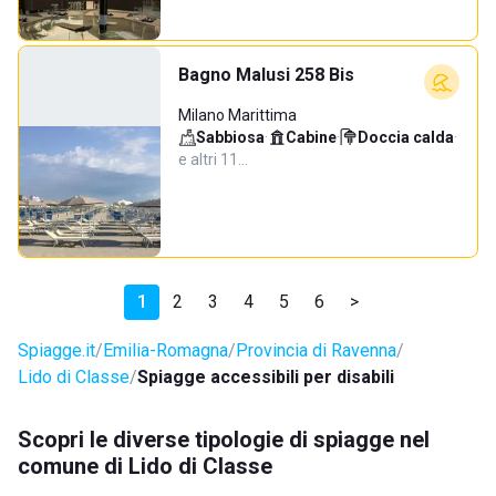
Bagno Malusi 258 Bis
Milano Marittima
Sabbiosa
·
Cabine
·
Doccia calda
·
e altri 11…
1
2
3
4
5
6
>
Spiagge.it
Emilia-Romagna
Provincia di Ravenna
Lido di Classe
Spiagge accessibili per disabili
Scopri le diverse tipologie di spiagge nel
comune di Lido di Classe