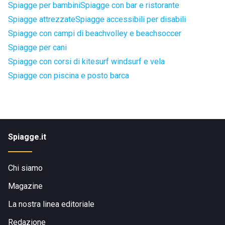
Spiagge per bambini
Spiagge con bar e ristorante
Spiagge attrezzate
Spiagge accessibili per disabili
Spiagge con campi di beachvolley e beachsoccer
Spiagge per cani
Spiagge con corsi di kitesurf windsurf e vela
Spiagge con piscina e posto barca
Spiagge.it
Chi siamo
Magazine
La nostra linea editoriale
Redazione