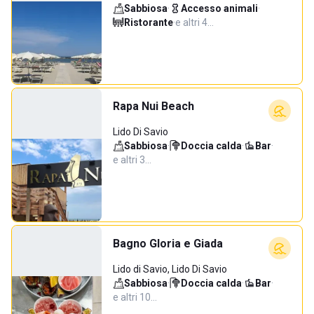
Sabbiosa
·
Accesso animali
·
Ristorante
·
e altri 4…
Rapa Nui Beach
Lido Di Savio
Sabbiosa
·
Doccia calda
·
Bar
·
e altri 3…
Bagno Gloria e Giada
Lido di Savio, Lido Di Savio
Sabbiosa
·
Doccia calda
·
Bar
·
e altri 10…