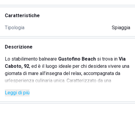
Caratteristiche
Tipologia
Spiaggia
Descrizione
Lo stabilimento balneare
Gustofino Beach
si trova in
Via
Caboto, 92
, ed è il luogo ideale per chi desidera vivere una
giornata di mare all’insegna del relax, accompagnata da
un’esperienza culinaria unica. Caratterizzato da una
spiaggia ampia, ben curata, e dotata di un’area dedicata agli
Leggi di più
amici a quattro zampe, Gustofino Beach è il punto di
riferimento per coloro che amano la tranquillità e la qualità.
SERVIZI