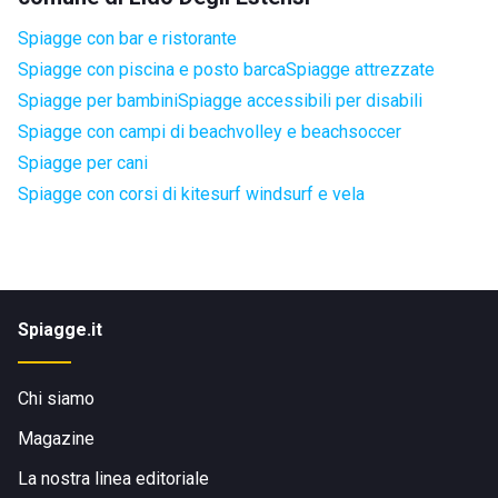
Spiagge con bar e ristorante
Spiagge con piscina e posto barca
Spiagge attrezzate
Spiagge per bambini
Spiagge accessibili per disabili
Spiagge con campi di beachvolley e beachsoccer
Spiagge per cani
Spiagge con corsi di kitesurf windsurf e vela
Spiagge.it
Chi siamo
Magazine
La nostra linea editoriale