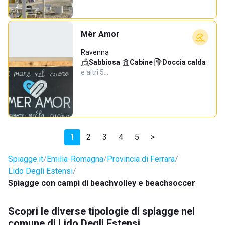
Mèr Amor
Ravenna
Sabbiosa
·
Cabine
·
Doccia calda
·
e altri 5…
1
2
3
4
5
>
Spiagge.it
Emilia-Romagna
Provincia di Ferrara
Lido Degli Estensi
Spiagge con campi di beachvolley e beachsoccer
Scopri le diverse tipologie di spiagge nel
comune di Lido Degli Estensi