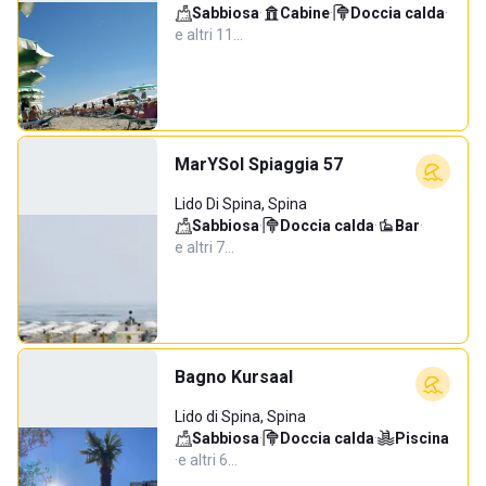
Sabbiosa
·
Cabine
·
Doccia calda
·
e altri 11…
MarYSol Spiaggia 57
Lido Di Spina, Spina
Sabbiosa
·
Doccia calda
·
Bar
·
e altri 7…
Bagno Kursaal
Lido di Spina, Spina
Sabbiosa
·
Doccia calda
·
Piscina
·
e altri 6…