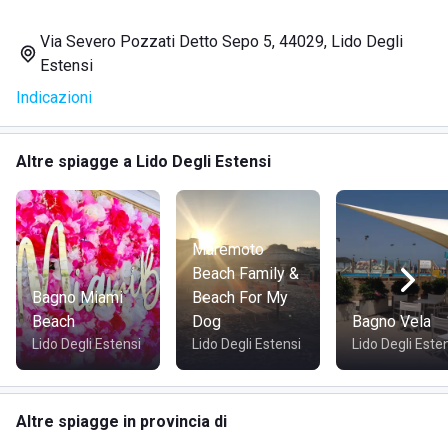
tavolini del bar sarà un'esperienza unica soprattutto perché
permetterà di ammirare il panorama circostante (tramonti
Via Severo Pozzati Detto Sepo 5, 44029, Lido Degli
compresi). Il personale che gestisce lo stabilimento è
Estensi
gentile, ospitale e molto accogliente verso la clientela. Lo
Indicazioni
stabilimento è curato nei dettagli e è ottimo anche per
gustare dei magnifici aperitivi vista mare! Cosa attendete?
Il lido Sayonara vi aspetta per l'estate 2021!
Altre spiagge a Lido Degli Estensi
Maremoto
Beach Family &
Bagno Miami
Beach For My
Beach
Dog
Bagno Vela
Lido Degli Estensi
Lido Degli Estensi
Lido Degli Este
Altre spiagge in provincia di