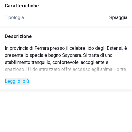
Caratteristiche
Tipologia
Spiaggia
Descrizione
In provincia di Ferrara presso il celebre lido degli Estensi, è
presente lo speciale bagno Sayonara. Si tratta di uno
stabilimento tranquillo, confortevole, accogliente e
spazioso. Il lido attrezzato offre accesso agli animali, oltre
a presentare una suggestiva piscina che può essere
Leggi di più
utilizzata da coloro che accedono alla struttura. Piscina o
mare non resta che l'imbarazzo della scelta! Inoltre per i
più piccoli è presente tutta la giornata uno staff di
animazione che si occuperà di dilettare i bambini ma anche
gli adulti con intense sessioni di acquagym e di risveglio
muscolare in riva al mare. Sedute di fitness in compagnia:
non solo questo offre il lido Sayonara! Sedersi in uno dei