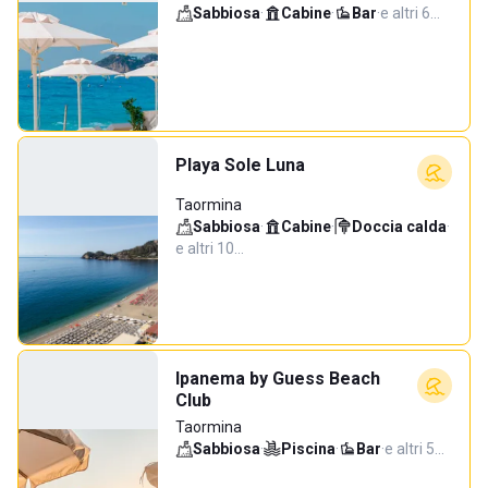
Sabbiosa
·
Cabine
·
Bar
·
e altri 6…
Playa Sole Luna
Taormina
Sabbiosa
·
Cabine
·
Doccia calda
·
e altri 10…
Ipanema by Guess Beach
Club
Taormina
Sabbiosa
·
Piscina
·
Bar
·
e altri 5…