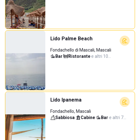
Lido Palme Beach
Fondachello di Mascali, Mascali
Bar
·
Ristorante
·
e altri 10…
Lido Ipanema
Fondachello, Mascali
Sabbiosa
·
Cabine
·
Bar
·
e altri 7…