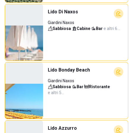
Lido Di Naxos
Giardini Naxos
Sabbiosa
·
Cabine
·
Bar
·
e altri 6…
Lido Bonday Beach
Giardini Naxos
Sabbiosa
·
Bar
·
Ristorante
·
e altri 5…
Lido Azzurro