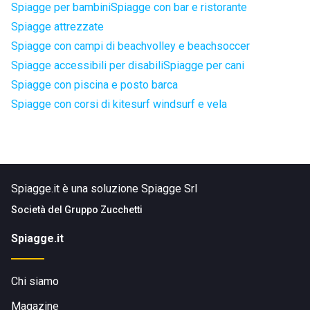
Spiagge per bambini
Spiagge con bar e ristorante
Spiagge attrezzate
Spiagge con campi di beachvolley e beachsoccer
Spiagge accessibili per disabili
Spiagge per cani
Spiagge con piscina e posto barca
Spiagge con corsi di kitesurf windsurf e vela
Spiagge.it è una soluzione Spiagge Srl
Società del
Gruppo Zucchetti
Spiagge.it
Chi siamo
Magazine