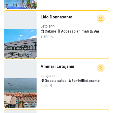
Lido Donnasanta
Letojanni
Cabine
·
Accesso animali
·
Bar
·
e altri 7…
Ammari Letojanni
Letojanni
Doccia calda
·
Bar
·
Ristorante
·
e altri 9…