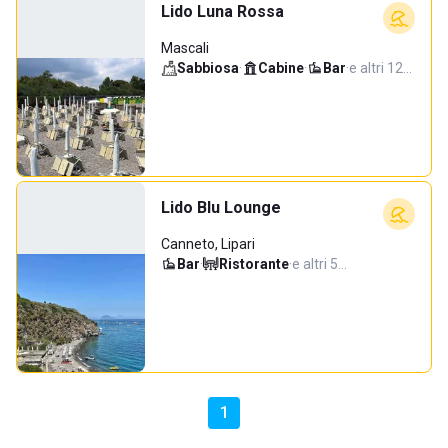
Lido Luna Rossa
Mascali
Sabbiosa
·
Cabine
·
Bar
·
e altri 12…
Lido Blu Lounge
Canneto, Lipari
Bar
·
Ristorante
·
e altri 5…
1