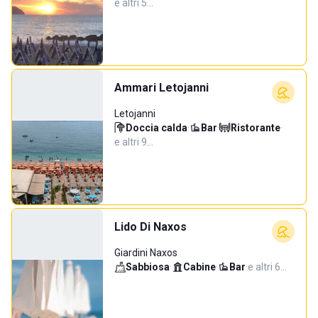
e altri 5…
Ammari Letojanni
Letojanni
Doccia calda
·
Bar
·
Ristorante
·
e altri 9…
Lido Di Naxos
Giardini Naxos
Sabbiosa
·
Cabine
·
Bar
·
e altri 6…