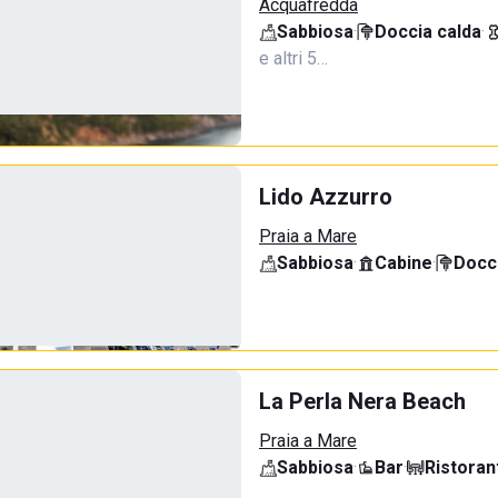
Acquafredda
Sabbiosa
·
Doccia calda
·
e altri 5…
Lido Azzurro
Praia a Mare
Sabbiosa
·
Cabine
·
Docci
La Perla Nera Beach
Praia a Mare
Sabbiosa
·
Bar
·
Ristoran