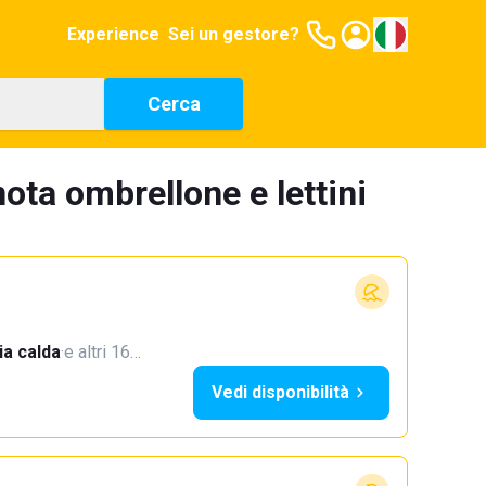
Experience
Sei un gestore?
Cerca
nota ombrellone e lettini
a calda
·
e altri 16…
Vedi disponibilità