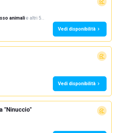
sso animali
·
e altri 5…
Vedi disponibilità
Vedi disponibilità
a "Ninuccio"