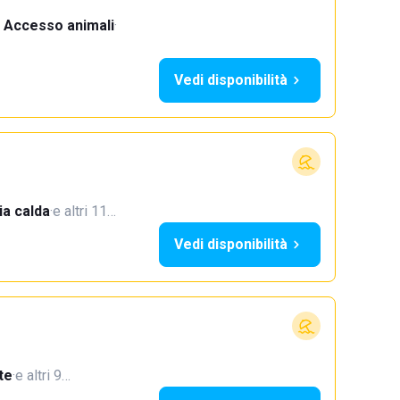
Accesso animali
·
Vedi disponibilità
a calda
·
e altri 11…
Vedi disponibilità
te
·
e altri 9…