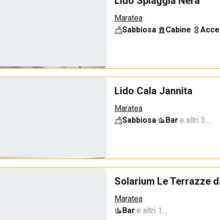
Lido Spiaggia Nera
Maratea
Sabbiosa
·
Cabine
·
Acce
Lido Cala Jannita
Maratea
Sabbiosa
·
Bar
·
e altri 3…
Solarium Le Terrazze d
Maratea
Bar
·
e altri 1…