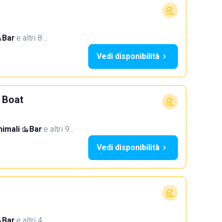
Bar
·
e altri 8…
Vedi disponibilità
 Boat
imali
·
Bar
·
e altri 9…
Vedi disponibilità
Bar
·
e altri 4…