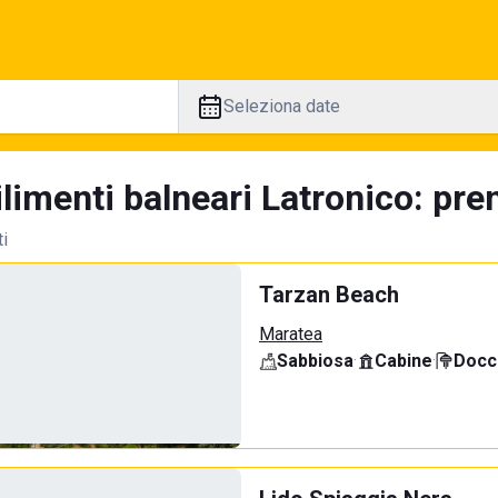
Seleziona date
limenti balneari Latronico: pre
ti
Tarzan Beach
Maratea
Sabbiosa
·
Cabine
·
Docci