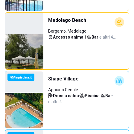
Medolago Beach
Bergamo, Medolago
Accesso animali
·
Bar
·
e altri 4…
Shape Village
Appiano Gentile
Doccia calda
·
Piscina
·
Bar
·
e altri 4…