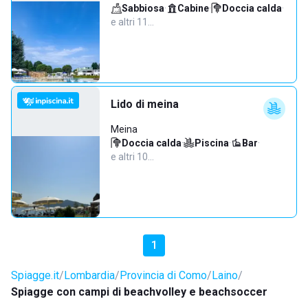
Sabbiosa
·
Cabine
·
Doccia calda
·
e altri 11…
Lido di meina
Meina
Doccia calda
·
Piscina
·
Bar
·
e altri 10…
1
Spiagge.it
Lombardia
Provincia di Como
Laino
Spiagge con campi di beachvolley e beachsoccer