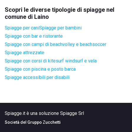
Scopri le diverse tipologie di spiagge nel
comune di Laino
Spiagge per cani
Spiagge per bambini
Spiagge con bar e ristorante
Spiagge con campi di beachvolley e beachsoccer
Spiagge attrezzate
Spiagge con corsi di kitesurf windsurf e vela
Spiagge con piscina e posto barca
Spiagge accessibili per disabili
Spiagge.it è una soluzione Spiagge Srl
Società del
Gruppo Zucchetti