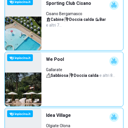
Sporting Club Cisano
Cisano Bergamasco
Cabine
·
Doccia calda
·
Bar
·
e altri 7…
We Pool
Gallarate
Sabbiosa
·
Doccia calda
·
e altri 8…
Idea Village
Olgiate Olona