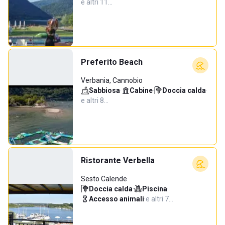
e altri 11…
Preferito Beach
Verbania, Cannobio
Sabbiosa
·
Cabine
·
Doccia calda
·
e altri 8…
Ristorante Verbella
Sesto Calende
Doccia calda
·
Piscina
·
Accesso animali
·
e altri 7…