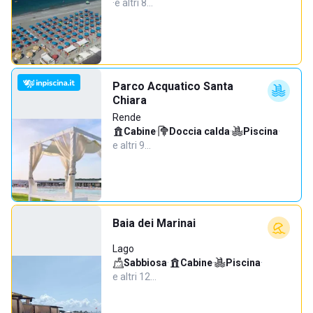
·
e altri 8…
Parco Acquatico Santa
Chiara
Rende
Cabine
·
Doccia calda
·
Piscina
·
e altri 9…
Baia dei Marinai
Lago
Sabbiosa
·
Cabine
·
Piscina
·
e altri 12…