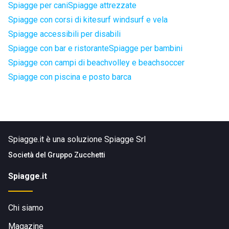
Spiagge per cani
Spiagge attrezzate
Spiagge con corsi di kitesurf windsurf e vela
Spiagge accessibili per disabili
Spiagge con bar e ristorante
Spiagge per bambini
Spiagge con campi di beachvolley e beachsoccer
Spiagge con piscina e posto barca
Spiagge.it è una soluzione Spiagge Srl
Società del
Gruppo Zucchetti
Spiagge.it
Chi siamo
Magazine