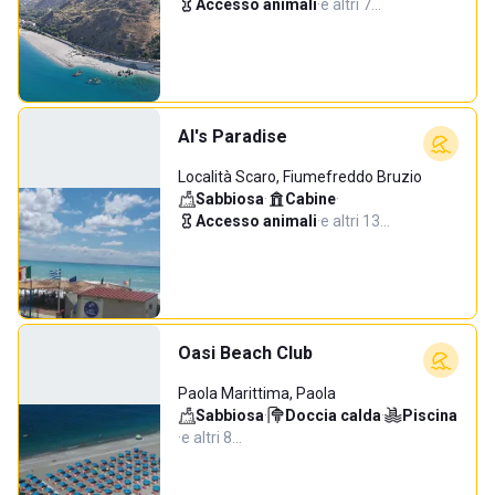
Accesso animali
·
e altri 7…
Al's Paradise
Località Scaro, Fiumefreddo Bruzio
Sabbiosa
·
Cabine
·
Accesso animali
·
e altri 13…
Oasi Beach Club
Paola Marittima, Paola
Sabbiosa
·
Doccia calda
·
Piscina
·
e altri 8…