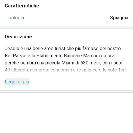
Caratteristiche
Tipologia
Spiaggia
Descrizione
Jesolo è una delle aree turistiche più famose del nostro
Bel Paese e lo Stabilimento Balneare Marconi spicca
perché sembra una piccola Miami di 630 metri, con i suoi
40 alberghi, numerosi condomini e residence e le note Torri
di Piazza Drago.
Leggi di più
Quando gli ospiti, che possono essere fino a seimila,
passeggiano all'interno dello Stabilimento Balneare
Marconi, per qualche istante possono pensare di non
essere in Italia ma in America, grazie alla presenza di
piante e palme verdi e lussureggianti.