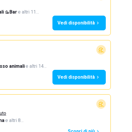
li
·
Bar
·
e altri 11…
Vedi disponibilità
sso animali
·
e altri 14…
Vedi disponibilità
zuto
na
·
e altri 8…
Scopri di più