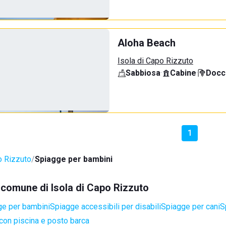
Aloha Beach
Isola di Capo Rizzuto
Sabbiosa
·
Cabine
·
Docci
1
o Rizzuto
Spiagge per bambini
l comune di Isola di Capo Rizzuto
ge per bambini
Spiagge accessibili per disabili
Spiagge per cani
S
con piscina e posto barca