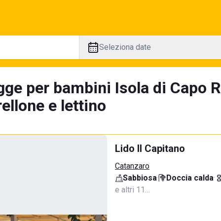
Seleziona date
gge per bambini Isola di Capo R
llone e lettino
Lido Il Capitano
Catanzaro
Sabbiosa
·
Doccia calda
·
e altri 11…