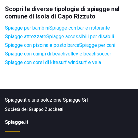
Scopri le diverse tipologie di spiagge nel
comune di Isola di Capo Rizzuto
Spiagge per bambini
Spiagge con bar e ristorante
Spiagge attrezzate
Spiagge accessibili per disabili
Spiagge con piscina e posto barca
Spiagge per cani
Spiagge con campi di beachvolley e beachsoccer
Spiagge con corsi di kitesurf windsurf e vela
Spiagge.it è una soluzione Spiagge Srl
Società del
Gruppo Zucchetti
Spiagge.it