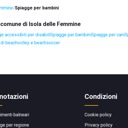
emmine
Spiagge per bambini
l comune di Isola delle Femmine
e accessibili per disabili
Spiagge per bambini
Spiagge per cani
S
di beachvolley e beachsoccer
notazioni
Condizioni
limenti balneari
Cookie policy
ge per regione
Privacy policy