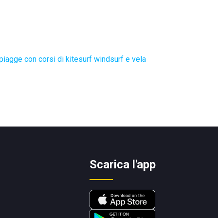
piagge con corsi di kitesurf windsurf e vela
Scarica l'app