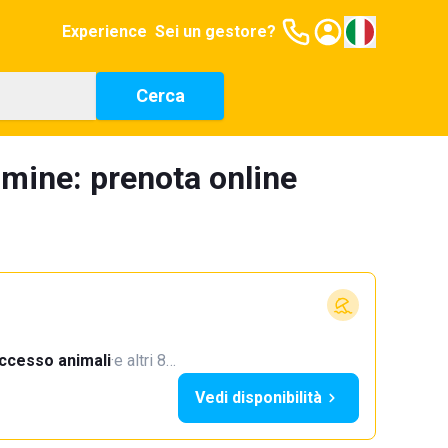
Experience
Sei un gestore?
Cerca
mine: prenota online
ccesso animali
·
e altri 8…
Vedi disponibilità