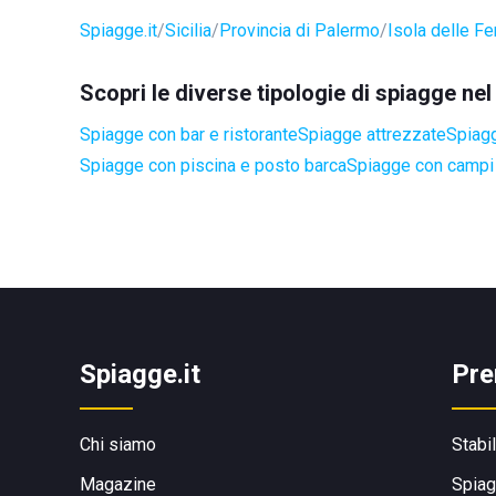
Spiagge.it
Sicilia
Provincia di Palermo
Isola delle F
Scopri le diverse tipologie di spiagge ne
Spiagge con bar e ristorante
Spiagge attrezzate
Spiagg
Spiagge con piscina e posto barca
Spiagge con campi 
Spiagge.it
Pre
Chi siamo
Stabi
Magazine
Spiag