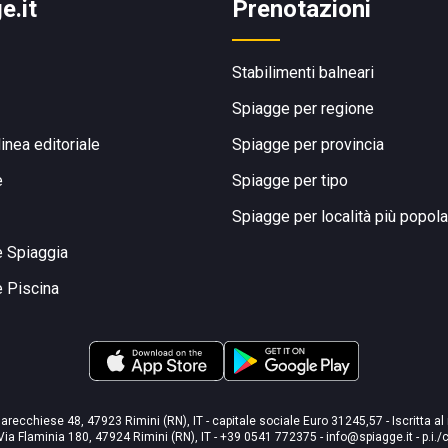
e.it
Prenotazioni
Stabilimenti balneari
Spiagge per regione
linea editoriale
Spiagge per provincia
e
Spiagge per tipo
Spiagge per località più popola
e Spiaggia
e Piscina
arecchiese 48, 47923 Rimini (RN), IT - capitale sociale Euro 31245,57 - Iscritta al
Via Flaminia 180, 47924 Rimini (RN), IT
-
+39 0541 772375
-
info@spiagge.it
- p.i