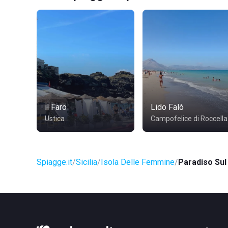
il Faro
Lido Falò
Ustica
Campofelice di Roccella
Spiagge.it
Sicilia
Isola Delle Femmine
Paradiso Su