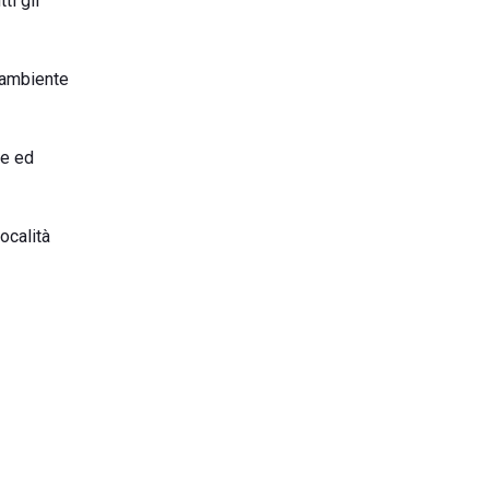
ti gli
n ambiente
he ed
ocalità