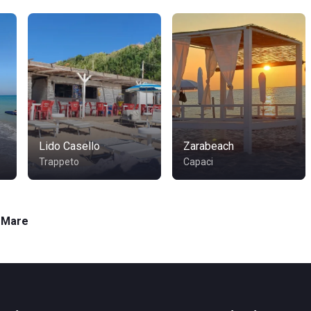
Lido Casello
Zarabeach
Trappeto
Capaci
l Mare