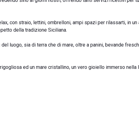
dendo sino ai giorni nostri, offrendo tanti servizi ricettivi per tut
ax, con straio, lettini, ombrelloni, ampi spazi per rilassarti, in u
petto della tradizione Siciliana.
ci del luogo, sia di terra che di mare, oltre a panini, bevande fresc
igogliosa ed un mare cristallino, un vero gioiello immerso nella l