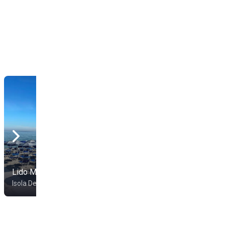
Lido Miramare
Lido Maracaibo
Isola Delle Femmine
Isola delle Femmine