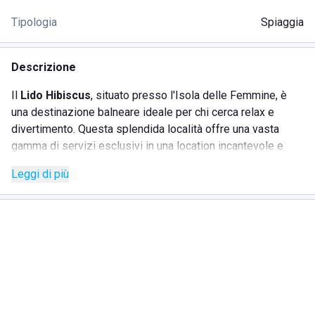
Tipologia
Spiaggia
Descrizione
Il
Lido Hibiscus
, situato presso l'Isola delle Femmine, è
una destinazione balneare ideale per chi cerca relax e
divertimento. Questa splendida località offre una vasta
gamma di servizi esclusivi in una location incantevole e
attività per tutte le età.
Leggi di più
SERVIZI
Spiaggia in prato attrezzata con lettini e ombrelloni
Bar Bistrot con cucina tipica siciliana
Cabine private e docce
Wi-Fi gratuito
Eventi serali con musica dal vivo
Posteggio su richiesta, se disponibile