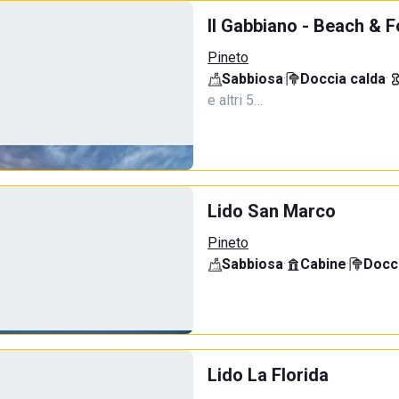
Il Gabbiano - Beach & 
Pineto
Sabbiosa
·
Doccia calda
·
e altri 5…
Lido San Marco
Pineto
Sabbiosa
·
Cabine
·
Docci
Lido La Florida