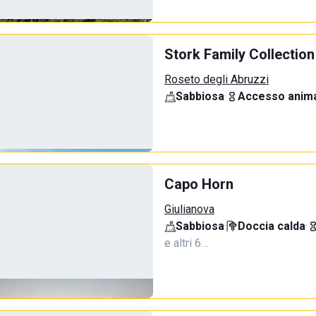
Stork Family Collection
Roseto degli Abruzzi
Sabbiosa
·
Accesso anima
Capo Horn
Giulianova
Sabbiosa
·
Doccia calda
·
e altri 6…