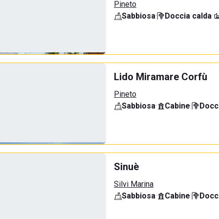
Pineto
Sabbiosa
·
Doccia calda
·
Lido Miramare Corfù
Pineto
Sabbiosa
·
Cabine
·
Docci
Sinuè
Silvi Marina
Sabbiosa
·
Cabine
·
Docci