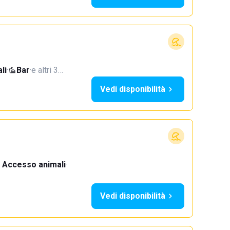
li
·
Bar
·
e altri 3…
Vedi disponibilità
Accesso animali
·
Vedi disponibilità