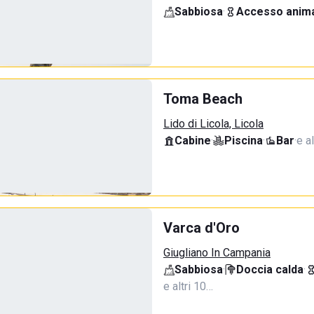
Sabbiosa
·
Accesso anima
Toma Beach
Lido di Licola, Licola
Cabine
·
Piscina
·
Bar
·
e al
Varca d'Oro
Giugliano In Campania
Sabbiosa
·
Doccia calda
·
e altri 10…