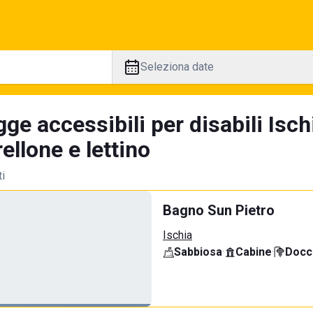
Seleziona date
ge accessibili per disabili Isch
llone e lettino
ti
Bagno Sun Pietro
Ischia
Sabbiosa
·
Cabine
·
Docci