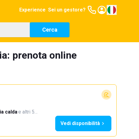
Experience
Sei un gestore?
Cerca
ia: prenota online
a calda
·
e altri 5…
Vedi disponibilità