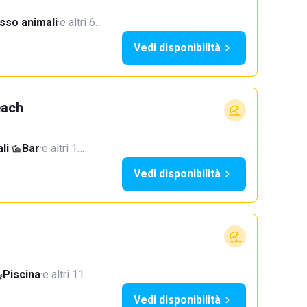
sso animali
·
e altri 6…
Vedi disponibilità
each
li
·
Bar
·
e altri 1…
Vedi disponibilità
Piscina
·
e altri 11…
Vedi disponibilità