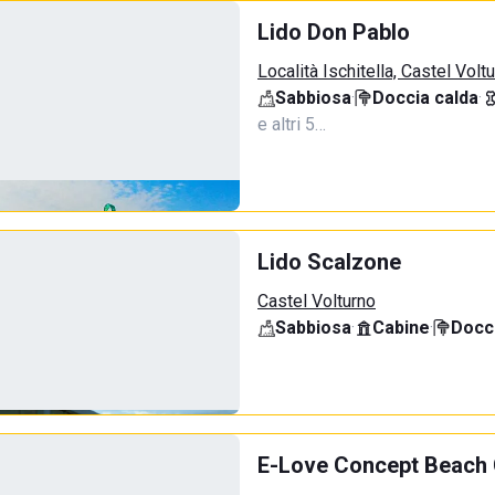
Lido Don Pablo
Località Ischitella, Castel Volt
Sabbiosa
·
Doccia calda
·
e altri 5…
Lido Scalzone
Castel Volturno
Sabbiosa
·
Cabine
·
Docci
E-Love Concept Beach 