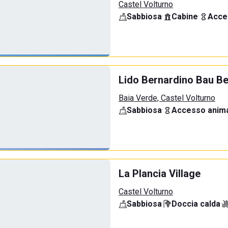
Castel Volturno
Sabbiosa
·
Cabine
·
Acce
Lido Bernardino Bau B
Baia Verde, Castel Volturno
Sabbiosa
·
Accesso anima
La Plancia Village
Castel Volturno
Sabbiosa
·
Doccia calda
·