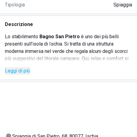
Tipologia
Spiaggia
Descrizione
Lo stabilimento
Bagno San Pietro
è uno dei più belli
presenti sull'isola di Ischia. Si tratta di una struttura
moderna immersa nel verde che regala alcuni degli scorci
più suggestivi del litorale campano. Qui, relax e comfort si
fondono perfettamente con un servizio esclusivo pensato
Leggi di più
per soddisfare ogni esigenza degli ospiti. I servizi sono
all'avanguardia, con la possibilità di prenotare online lettini
e ombrelloni, la presenza del Wi-Fi in spiaggia e
un’attenzione particolare alla cura dell’ospite. Fiore
all’occhiello della struttura è il ristorante, che propone piatti
tipici della cultura culinaria ischitana, preparati con
ingredienti freschi e locali. Inoltre, la sua posizione
privilegiata, a pochi passi dalla spiaggia, lo rende perfetto
per chi desidera gustare un pranzo o una cena con il mare a
Spiaggia di San Pietro, 68, 80077, Ischia