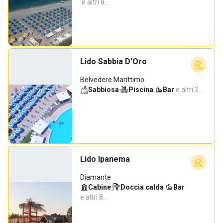
·
e altri 8…
Lido Sabbia D'Oro
Belvedere Marittimo
Sabbiosa
·
Piscina
·
Bar
·
e altri 2…
Lido Ipanema
Diamante
Cabine
·
Doccia calda
·
Bar
·
e altri 8…