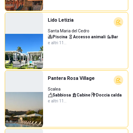
Lido Letizia
Santa Maria del Cedro
Piscina
·
Accesso animali
·
Bar
·
e altri 11…
Pantera Rosa Village
Scalea
Sabbiosa
·
Cabine
·
Doccia calda
·
e altri 11…