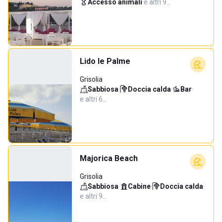
Accesso animali
·
e altri 9…
Lido le Palme
Grisolia
Sabbiosa
·
Doccia calda
·
Bar
·
e altri 6…
Majorica Beach
Grisolia
Sabbiosa
·
Cabine
·
Doccia calda
·
e altri 9…