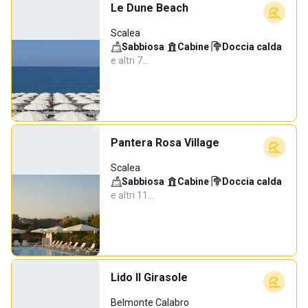
Le Dune Beach
Scalea
Sabbiosa
·
Cabine
·
Doccia calda
·
e altri 7…
Pantera Rosa Village
Scalea
Sabbiosa
·
Cabine
·
Doccia calda
·
e altri 11…
Lido Il Girasole
Belmonte Calabro