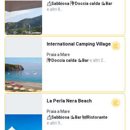
Sabbiosa
·
Doccia calda
·
Bar
·
e altri 8…
International Camping Village
Praia a Mare
Doccia calda
·
Bar
·
e altri 2…
La Perla Nera Beach
Praia a Mare
Sabbiosa
·
Bar
·
Ristorante
·
e altri 9…