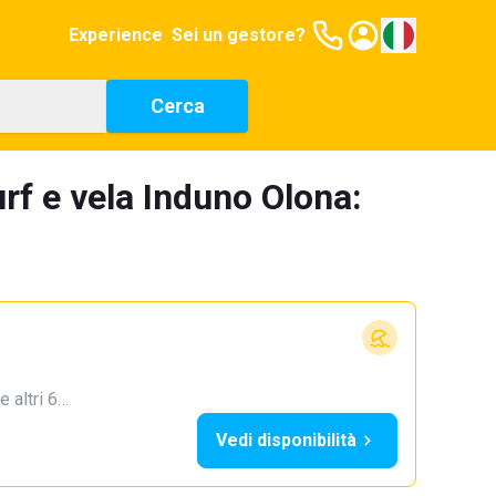
Experience
Sei un gestore?
Cerca
rf e vela Induno Olona:
e altri 6…
Vedi disponibilità