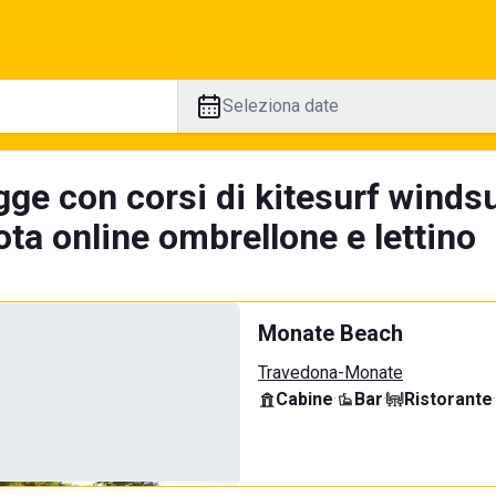
Seleziona date
ge con corsi di kitesurf windsu
ta online ombrellone e lettino
Monate Beach
Travedona-Monate
Cabine
·
Bar
·
Ristorante
·