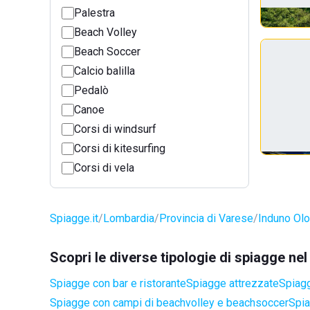
Palestra
Beach Volley
Beach Soccer
Calcio balilla
Pedalò
Canoe
Corsi di windsurf
Corsi di kitesurfing
Corsi di vela
Spiagge.it
Lombardia
Provincia di Varese
Induno Ol
Scopri le diverse tipologie di spiagge n
Spiagge con bar e ristorante
Spiagge attrezzate
Spiagg
Spiagge con campi di beachvolley e beachsoccer
Spia