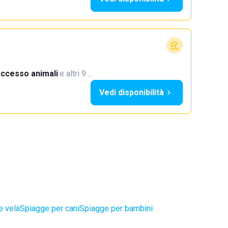
ccesso animali
·
e altri 9…
Vedi disponibilità
e vela
Spiagge per cani
Spiagge per bambini