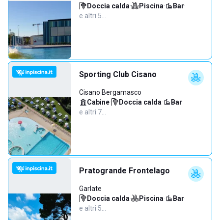
Doccia calda
·
Piscina
·
Bar
·
e altri 5…
Sporting Club Cisano
Cisano Bergamasco
Cabine
·
Doccia calda
·
Bar
·
e altri 7…
Pratogrande Frontelago
Garlate
Doccia calda
·
Piscina
·
Bar
·
e altri 5…