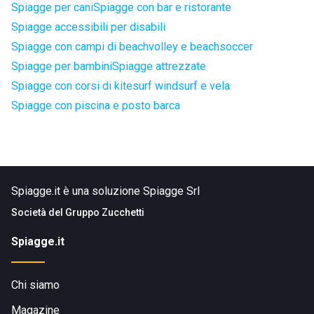
Spiagge per cani
Spiagge con bar e ristorante
Spiagge accessibili per disabili
Spiagge con campi di beachvolley e beachsoccer
Spiagge per bambini
Spiagge attrezzate
Spiagge con corsi di kitesurf windsurf e vela
Spiagge con piscina e posto barca
Spiagge.it è una soluzione Spiagge Srl
Società del
Gruppo Zucchetti
Spiagge.it
Chi siamo
Magazine