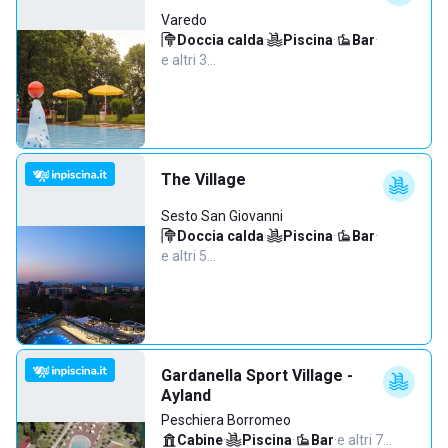
Varedo
Doccia calda
·
Piscina
·
Bar
·
e altri 3…
The Village
Sesto San Giovanni
Doccia calda
·
Piscina
·
Bar
·
e altri 5…
Gardanella Sport Village -
Ayland
Peschiera Borromeo
Cabine
·
Piscina
·
Bar
·
e altri 7…