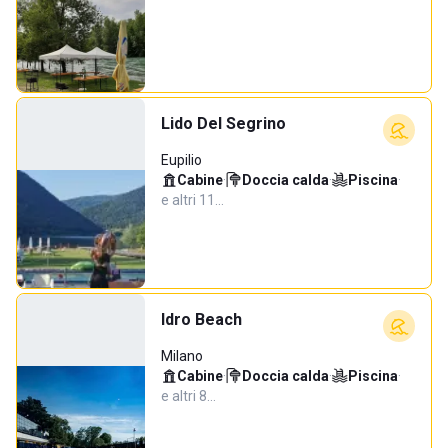
Lido Del Segrino
Eupilio
Cabine
·
Doccia calda
·
Piscina
·
e altri 11…
Idro Beach
Milano
Cabine
·
Doccia calda
·
Piscina
·
e altri 8…