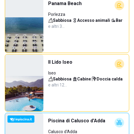
Panama Beach
Porlezza
Sabbiosa
·
Accesso animali
·
Bar
·
e altri 3…
Il Lido Iseo
Iseo
Sabbiosa
·
Cabine
·
Doccia calda
·
e altri 12…
Piscina di Calusco d'Adda
Calusco d'Adda