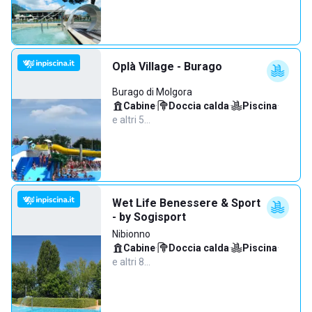
Oplà Village - Burago
Burago di Molgora
Cabine
·
Doccia calda
·
Piscina
·
e altri 5…
Wet Life Benessere & Sport
- by Sogisport
Nibionno
Cabine
·
Doccia calda
·
Piscina
·
e altri 8…