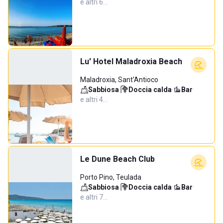
e altri 6…
Lu' Hotel Maladroxia Beach
Maladroxia, Sant'Antioco
Sabbiosa
·
Doccia calda
·
Bar
·
e altri 4…
Le Dune Beach Club
Porto Pino, Teulada
Sabbiosa
·
Doccia calda
·
Bar
·
e altri 7…