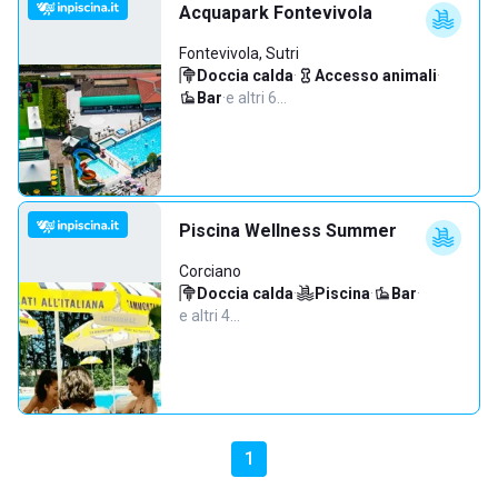
Acquapark Fontevivola
Fontevivola, Sutri
Doccia calda
·
Accesso animali
·
Bar
·
e altri 6…
Piscina Wellness Summer
Corciano
Doccia calda
·
Piscina
·
Bar
·
e altri 4…
1