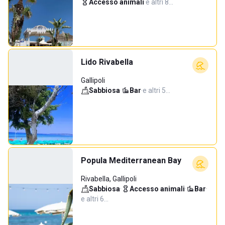
Accesso animali
·
e altri 8…
Lido Rivabella
Gallipoli
Sabbiosa
·
Bar
·
e altri 5…
Popula Mediterranean Bay
Rivabella, Gallipoli
Sabbiosa
·
Accesso animali
·
Bar
·
e altri 6…