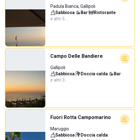
Padula Bianca, Gallipoli
Sabbiosa
·
Bar
·
Ristorante
·
e altri 5…
Campo Delle Bandiere
Gallipoli
Sabbiosa
·
Doccia calda
·
Bar
·
e altri 3…
Fuori Rotta Campomarino
Maruggio
Sabbiosa
·
Doccia calda
·