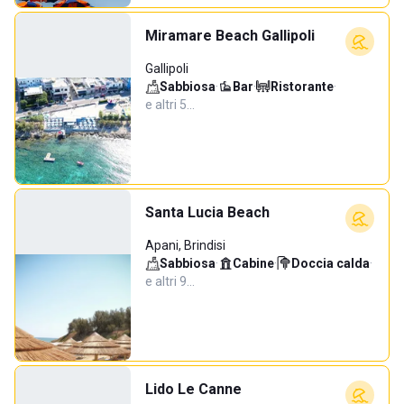
Miramare Beach Gallipoli
Gallipoli
Sabbiosa
·
Bar
·
Ristorante
·
e altri 5…
Santa Lucia Beach
Apani, Brindisi
Sabbiosa
·
Cabine
·
Doccia calda
·
e altri 9…
Lido Le Canne