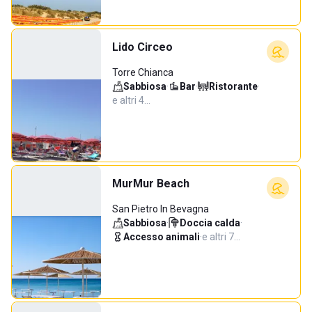
Lido Circeo
Torre Chianca
Sabbiosa
·
Bar
·
Ristorante
·
e altri 4…
MurMur Beach
San Pietro In Bevagna
Sabbiosa
·
Doccia calda
·
Accesso animali
·
e altri 7…