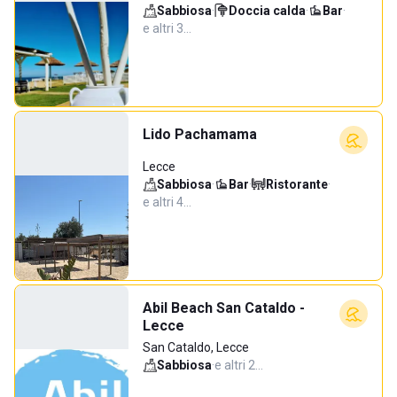
Sabbiosa
·
Doccia calda
·
Bar
·
e altri 3…
Lido Pachamama
Lecce
Sabbiosa
·
Bar
·
Ristorante
·
e altri 4…
Abil Beach San Cataldo -
Lecce
San Cataldo, Lecce
Sabbiosa
·
e altri 2…