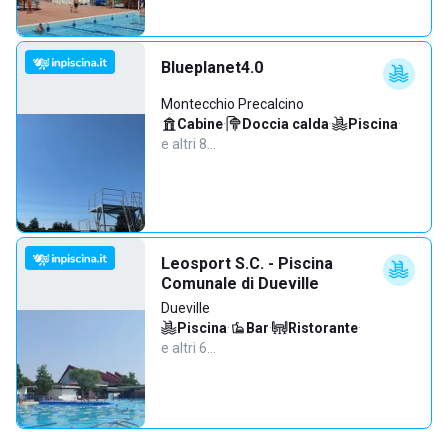
Blueplanet4.0
Montecchio Precalcino
Cabine
·
Doccia calda
·
Piscina
·
e altri 8…
Leosport S.C. - Piscina
Comunale di Dueville
Dueville
Piscina
·
Bar
·
Ristorante
·
e altri 6…