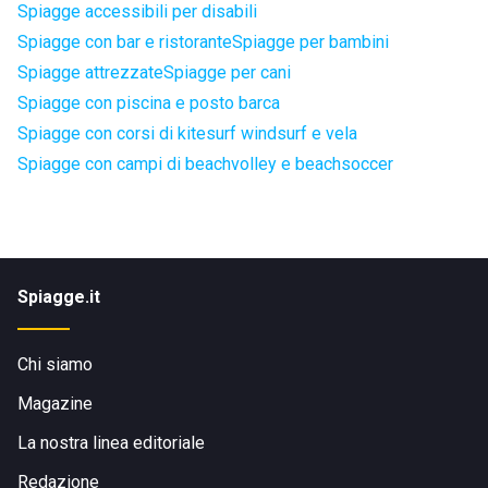
Spiagge accessibili per disabili
Spiagge con bar e ristorante
Spiagge per bambini
Spiagge attrezzate
Spiagge per cani
Spiagge con piscina e posto barca
Spiagge con corsi di kitesurf windsurf e vela
Spiagge con campi di beachvolley e beachsoccer
Spiagge.it
Chi siamo
Magazine
La nostra linea editoriale
Redazione