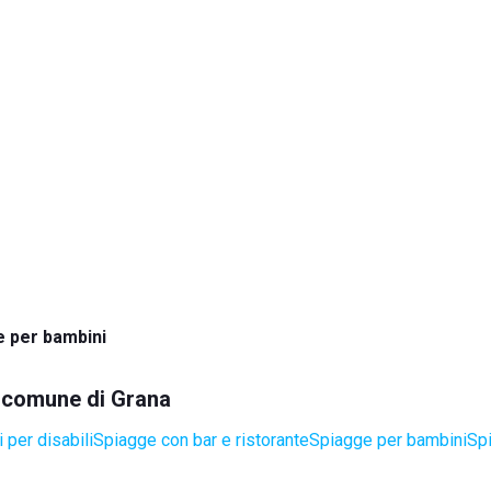
 per bambini
el comune di Grana
 per disabili
Spiagge con bar e ristorante
Spiagge per bambini
Spi