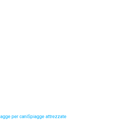
agge per cani
Spiagge attrezzate