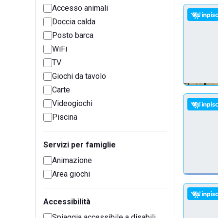
Accesso animali
Doccia calda
Posto barca
WiFi
TV
Giochi da tavolo
Carte
Videogiochi
Piscina
Servizi per famiglie
Animazione
Area giochi
Accessibilità
Spiaggia accessibile a disabili