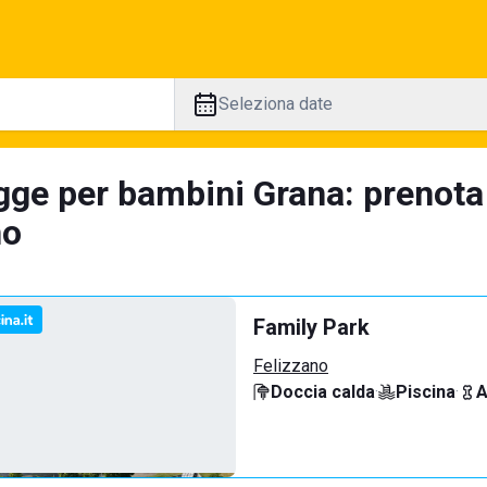
Seleziona date
gge per bambini Grana: prenota
no
Family Park
Felizzano
Doccia calda
·
Piscina
·
A