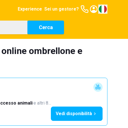
Experience
Sei un gestore?
Cerca
 online ombrellone e
ccesso animali
·
e altri 8…
Vedi disponibilità