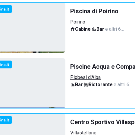
Piscina di Poirino
Poirino
Cabine
·
Bar
·
e altri 6…
Piscine Acqua e Compan
Piobesi d'Alba
Bar
·
Ristorante
·
e altri 6…
Centro Sportivo Villasp
Villastellone