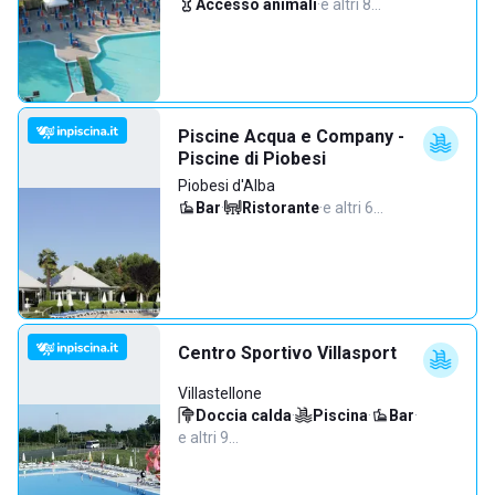
Accesso animali
·
e altri 8…
Piscine Acqua e Company -
Piscine di Piobesi
Piobesi d'Alba
Bar
·
Ristorante
·
e altri 6…
Centro Sportivo Villasport
Villastellone
Doccia calda
·
Piscina
·
Bar
·
e altri 9…