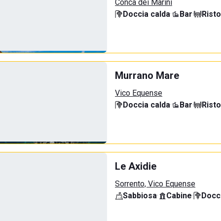
Conca dei Marini
Doccia calda
·
Bar
·
Rist
Murrano Mare
Vico Equense
Doccia calda
·
Bar
·
Rist
Le Axidie
Sorrento, Vico Equense
Sabbiosa
·
Cabine
·
Docci