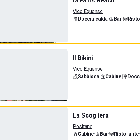
Dreams Beach
Vico Equense
Doccia calda
·
Bar
·
Rist
Il Bikini
Vico Equense
Sabbiosa
·
Cabine
·
Docci
La Scogliera
Positano
Cabine
·
Bar
·
Ristorante
·