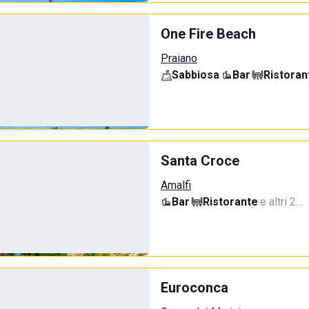
One Fire Beach
Praiano
Sabbiosa
·
Bar
·
Ristoran
Santa Croce
Amalfi
Bar
·
Ristorante
·
e altri 2…
Euroconca