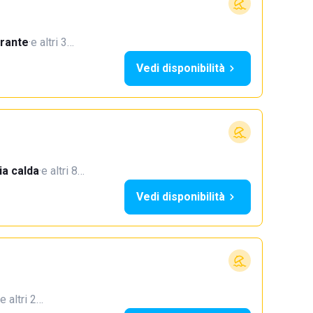
orante
·
e altri 3…
Vedi disponibilità
a calda
·
e altri 8…
Vedi disponibilità
e altri 2…