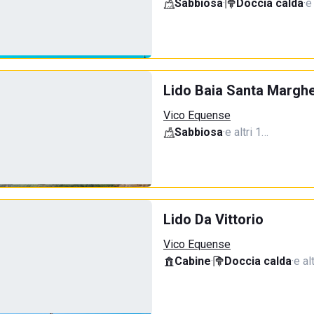
Sabbiosa
·
Doccia calda
·
e
Lido Baia Santa Marghe
Vico Equense
Sabbiosa
·
e altri 1…
Lido Da Vittorio
Vico Equense
Cabine
·
Doccia calda
·
e al