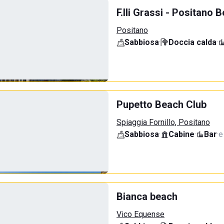
F.lli Grassi - Positano 
Positano
Sabbiosa
·
Doccia calda
·
Pupetto Beach Club
Spiaggia Fornillo, Positano
Sabbiosa
·
Cabine
·
Bar
·
e
Bianca beach
Vico Equense