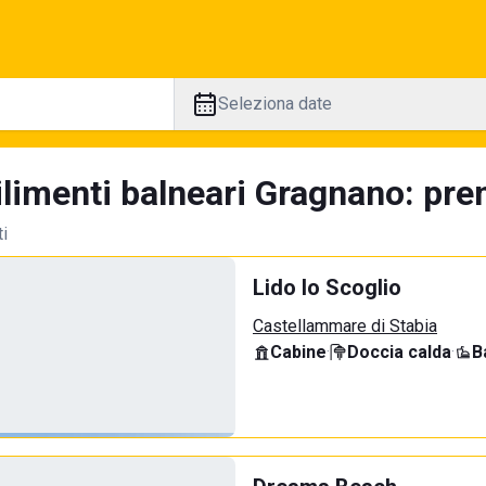
Seleziona date
limenti balneari Gragnano: pren
ti
Lido lo Scoglio
Castellammare di Stabia
Cabine
·
Doccia calda
·
B