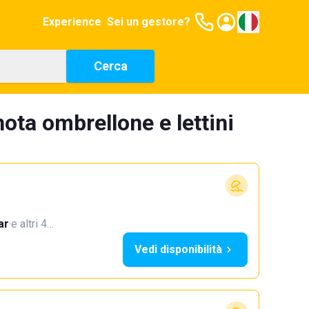
Experience
Sei un gestore?
Cerca
ota ombrellone e lettini
ar
·
e altri 4…
Vedi disponibilità