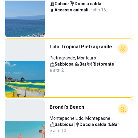
Cabine
·
Doccia calda
·
Accesso animali
·
e altri 16…
Lido Tropical Pietragrande
Pietragrande, Montauro
Sabbiosa
·
Bar
·
Ristorante
·
e altri 2…
Brondi's Beach
Montepaone Lido, Montepaone
Sabbiosa
·
Doccia calda
·
Bar
·
e altri 10…