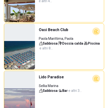
e altri 4…
Oasi Beach Club
Paola Marittima, Paola
Sabbiosa
·
Doccia calda
·
Piscina
·
e altri 8…
Lido Paradise
Sellia Marina
Sabbiosa
·
Bar
·
e altri 3…