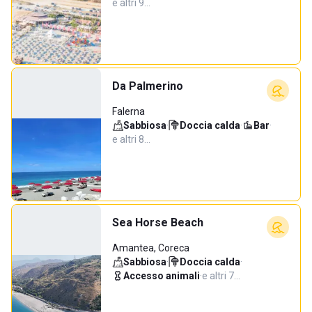
e altri 9…
Da Palmerino
Falerna
Sabbiosa
·
Doccia calda
·
Bar
·
e altri 8…
Sea Horse Beach
Amantea, Coreca
Sabbiosa
·
Doccia calda
·
Accesso animali
·
e altri 7…