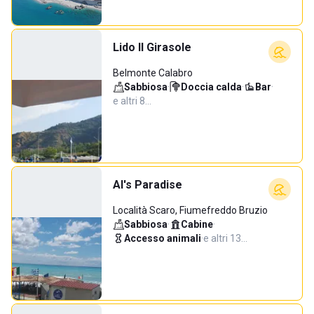
Lido Il Girasole
Belmonte Calabro
Sabbiosa
·
Doccia calda
·
Bar
·
e altri 8…
Al's Paradise
Località Scaro, Fiumefreddo Bruzio
Sabbiosa
·
Cabine
·
Accesso animali
·
e altri 13…