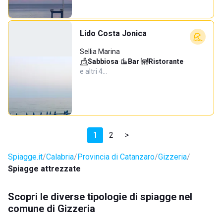
Lido Costa Jonica
Sellia Marina
Sabbiosa
·
Bar
·
Ristorante
·
e altri 4…
1
2
>
Spiagge.it
Calabria
Provincia di Catanzaro
Gizzeria
Spiagge attrezzate
Scopri le diverse tipologie di spiagge nel
comune di Gizzeria