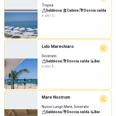
Tropea
Sabbiosa
·
Cabine
·
Doccia calda
·
e altri 3…
Lido Marechiaro
Soverato
Sabbiosa
·
Doccia calda
·
Bar
·
e altri 4…
Mare Nostrum
Nuovo Lungo Mare, Soverato
Sabbiosa
·
Doccia calda
·
Bar
·