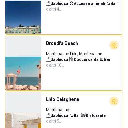
Sabbiosa
·
Accesso animali
·
Bar
·
e altri 4…
Brondi's Beach
Montepaone Lido, Montepaone
Sabbiosa
·
Doccia calda
·
Bar
·
e altri 10…
Lido Calaghena
Montepaone
Sabbiosa
·
Bar
·
Ristorante
·
e altri 5…