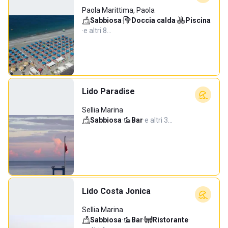
Paola Marittima, Paola
Sabbiosa
·
Doccia calda
·
Piscina
·
e altri 8…
Lido Paradise
Sellia Marina
Sabbiosa
·
Bar
·
e altri 3…
Lido Costa Jonica
Sellia Marina
Sabbiosa
·
Bar
·
Ristorante
·