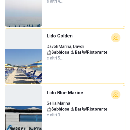
e altri 4…
Lido Golden
Davoli Marina, Davoli
Sabbiosa
·
Bar
·
Ristorante
·
e altri 5…
Lido Blue Marine
Sellia Marina
Sabbiosa
·
Bar
·
Ristorante
·
e altri 3…