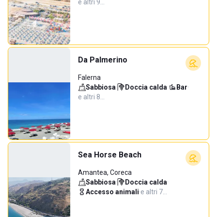
e altri 9…
Da Palmerino
Falerna
Sabbiosa
·
Doccia calda
·
Bar
·
e altri 8…
Sea Horse Beach
Amantea, Coreca
Sabbiosa
·
Doccia calda
·
Accesso animali
·
e altri 7…