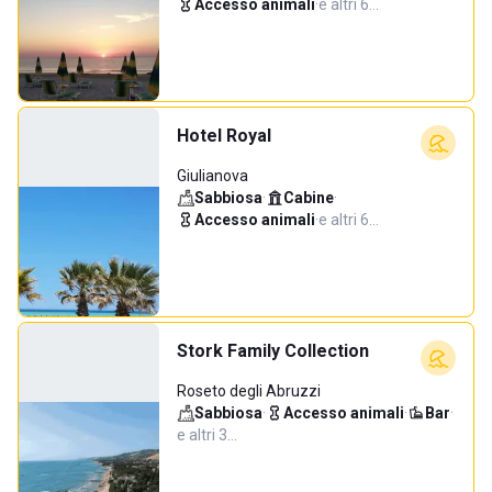
Accesso animali
·
e altri 6…
Hotel Royal
Giulianova
Sabbiosa
·
Cabine
·
Accesso animali
·
e altri 6…
Stork Family Collection
Roseto degli Abruzzi
Sabbiosa
·
Accesso animali
·
Bar
·
e altri 3…