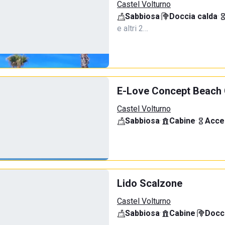
Castel Volturno
Sabbiosa
·
Doccia calda
·
e altri 2…
E-Love Concept Beach 
Castel Volturno
Sabbiosa
·
Cabine
·
Acce
Lido Scalzone
Castel Volturno
Sabbiosa
·
Cabine
·
Docci