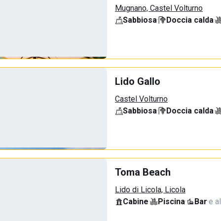
Mugnano, Castel Volturno
Sabbiosa
·
Doccia calda
·
Lido Gallo
Castel Volturno
Sabbiosa
·
Doccia calda
·
Toma Beach
Lido di Licola, Licola
Cabine
·
Piscina
·
Bar
·
e al