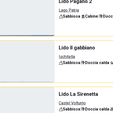
Lido Pagano 2
Lago Patria
Sabbiosa
·
Cabine
·
Docci
Lido Il gabbiano
Ischitella
Sabbiosa
·
Doccia calda
·
Lido La Sirenetta
Castel Volturno
Sabbiosa
·
Doccia calda
·