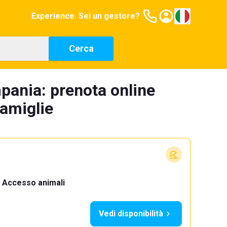
Experience
Sei un gestore?
Cerca
pania: prenota online
famiglie
Accesso animali
·
Vedi disponibilità