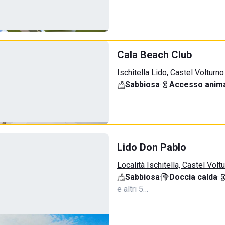
Cala Beach Club
Ischitella Lido, Castel Volturno
Sabbiosa
·
Accesso anima
Lido Don Pablo
Località Ischitella, Castel Volt
Sabbiosa
·
Doccia calda
·
e altri 5…