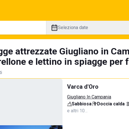
Seleziona date
gge attrezzate Giugliano in Cam
llone e lettino in spiagge per 
ti
Varca d'Oro
Giugliano In Campania
Sabbiosa
·
Doccia calda
·
e altri 10…