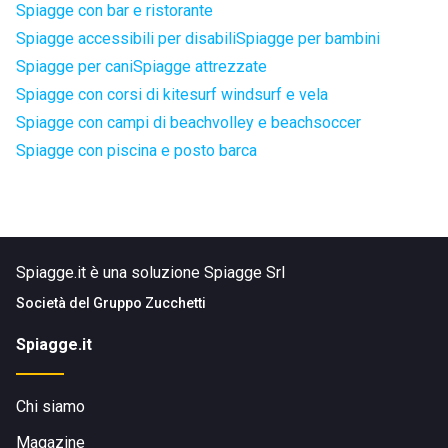
Spiagge con bar e ristorante
Spiagge accessibili per disabili
Spiagge per bambini
Spiagge per cani
Spiagge attrezzate
Spiagge con corsi di kitesurf windsurf e vela
Spiagge con campi di beachvolley e beachsoccer
Spiagge con piscina e posto barca
Spiagge.it è una soluzione Spiagge Srl
Società del
Gruppo Zucchetti
Spiagge.it
Chi siamo
Magazine