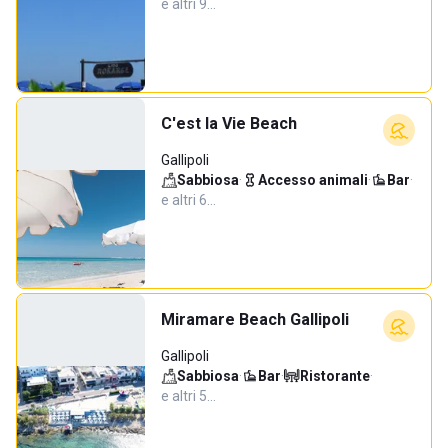
e altri 9…
C'est la Vie Beach
Gallipoli
Sabbiosa
·
Accesso animali
·
Bar
·
e altri 6…
Miramare Beach Gallipoli
Gallipoli
Sabbiosa
·
Bar
·
Ristorante
·
e altri 5…