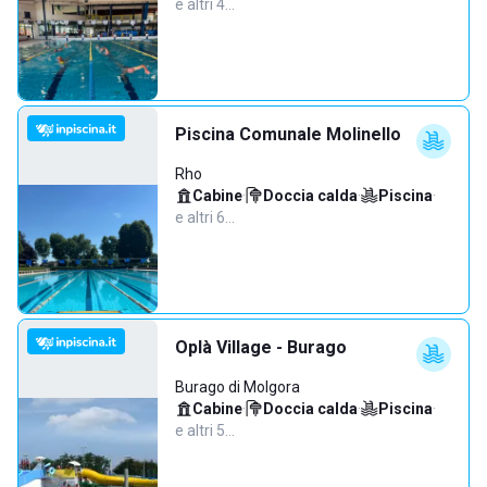
e altri 4…
Piscina Comunale Molinello
Rho
Cabine
·
Doccia calda
·
Piscina
·
e altri 6…
Oplà Village - Burago
Burago di Molgora
Cabine
·
Doccia calda
·
Piscina
·
e altri 5…