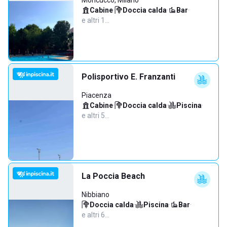
Moncucco, Milano
Cabine
·
Doccia calda
·
Bar
·
e altri 1…
Polisportivo E. Franzanti
Piacenza
Cabine
·
Doccia calda
·
Piscina
·
e altri 5…
La Poccia Beach
Nibbiano
Doccia calda
·
Piscina
·
Bar
·
e altri 6…