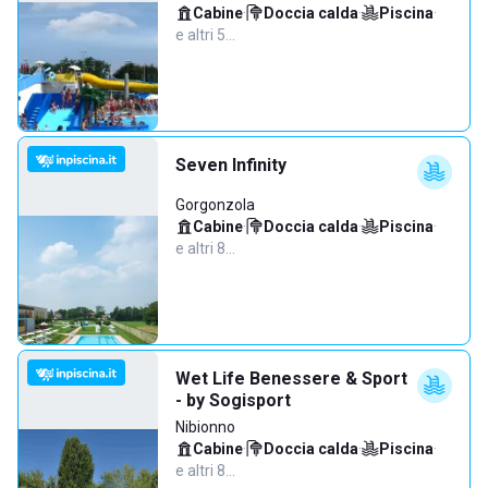
Cabine
·
Doccia calda
·
Piscina
·
e altri 5…
Seven Infinity
Gorgonzola
Cabine
·
Doccia calda
·
Piscina
·
e altri 8…
Wet Life Benessere & Sport
- by Sogisport
Nibionno
Cabine
·
Doccia calda
·
Piscina
·
e altri 8…