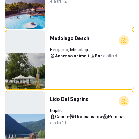
e altri 12…
Medolago Beach
Bergamo, Medolago
Accesso animali
·
Bar
·
e altri 4…
Lido Del Segrino
Eupilio
Cabine
·
Doccia calda
·
Piscina
·
e altri 11…