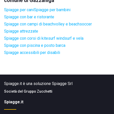
comune di Gazzaniga
Spiagge per cani
Spiagge per bambini
Spiagge con bar e ristorante
Spiagge con campi di beachvolley e beachsoccer
Spiagge attrezzate
Spiagge con corsi di kitesurf windsurf e vela
Spiagge con piscina e posto barca
Spiagge accessibili per disabili
Spiagge.it è una soluzione Spiagge Srl
Società del
Gruppo Zucchetti
Spiagge.it