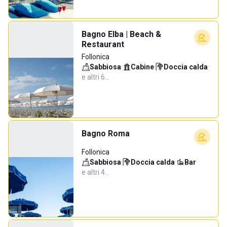
Bagno Elba | Beach &
Restaurant
Follonica
Sabbiosa
·
Cabine
·
Doccia calda
·
e altri 6…
Bagno Roma
Follonica
Sabbiosa
·
Doccia calda
·
Bar
·
e altri 4…