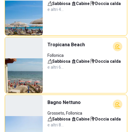
Sabbiosa
·
Cabine
·
Doccia calda
·
e altri 4…
Tropicana Beach
Follonica
Sabbiosa
·
Cabine
·
Doccia calda
·
e altri 6…
Bagno Nettuno
Grosseto, Follonica
Sabbiosa
·
Cabine
·
Doccia calda
·
e altri 8…